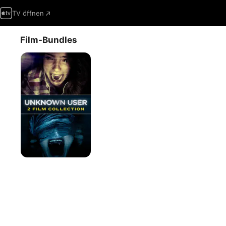
TV öffnen
Film-Bundles
Unknown
User
1-
2