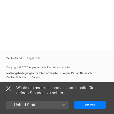
Deutschland
English (UK)
Copyright © 2026
Apple Inc.
Alle Rechte vorbehalten.
Nutzungsbedingungen für Internetdienste
Apple TV und Datenschutz
Cookie-Richtlinie
Support
Wähle ein anderes Land aus, um Inhalte für
deinen Standort zu sehen
United States
Weiter