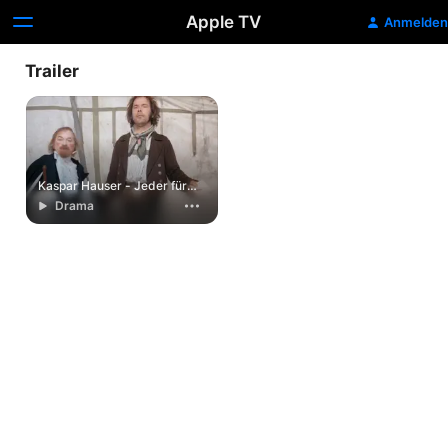
Apple TV
Anmelden
Trailer
Kaspar Hauser - Jeder für
sich und Gott gegen alle
Drama