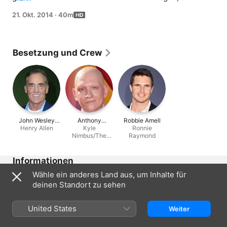
sie sich an die Nacht der großen Explosion und den Tod 
21. Okt. 2014
·
40m
von Caitlins Verlobtem Ronnie.
Besetzung und Crew
John Wesley
Anthony
Robbie Amell
Henry Allen
Shipp
Carrigan
Kyle
Ronnie
Nimbus/The
Raymond
Mist
Informationen
Wähle ein anderes Land aus, um Inhalte für
Erschienen
deinen Standort zu sehen
2014
Dauer
United States
Weiter
40 Min.