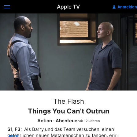
Apple TV
Anmelden
The Flash
Things You Can't Outrun
Action
·
Abenteuer
S1, F3: 
 Als Barry und das Team versuchen, einen 
gefährlichen neuen Metamenschen zu fangen, erinnern 
MEHR