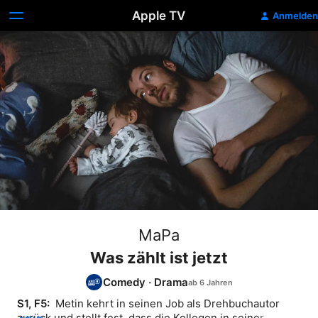
Apple TV
Anmelden
MaPa
Was zählt ist jetzt
Comedy
·
Drama
S1, F5: 
 Metin kehrt in seinen Job als Drehbuchautor 
zurück und stellt fest, dass die Kollegen in seiner 