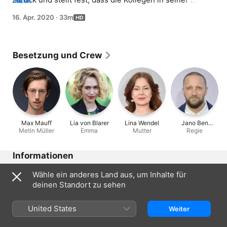
MEHR
Abwesenheit sein privates Schicksal zur Handlung der 
16. Apr. 2020
·
33m
Daily-Soap gemacht haben. Irritiert von den Parallelen 
zu Serie und Stoffentwicklung fragt sich Metin, ob 
Emma Geheimnisse vor ihm hatte? Als er ihr Handy in 
einer Schublade findet, hat er Skrupel, ihre Nachrichten 
Besetzung und Crew
zu lesen.
Max Mauff
Lia von Blarer
Lina Wendel
Jano Ben
Metin Müller
Emma
Mutter
Chaabane
Regie
Informationen
Erschienen
Wähle ein anderes Land aus, um Inhalte für
2020
deinen Standort zu sehen
Dauer
33 Min.
United States
Weiter
Freigegeben