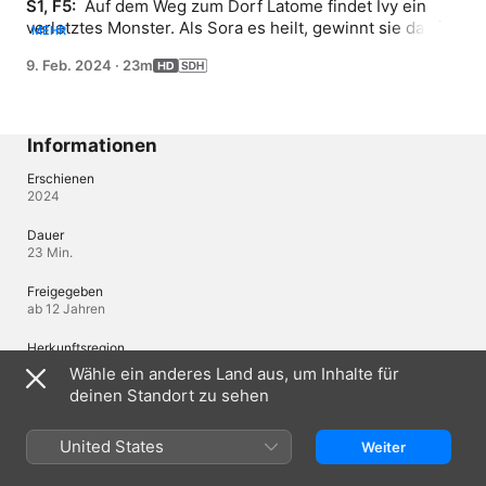
S1, F5: 
 Auf dem Weg zum Dorf Latome findet Ivy ein 
verletztes Monster. Als Sora es heilt, gewinnt sie damit 
MEHR
einen neuen Freund, der sie bis zum Eingang des Dorfs 
9. Feb. 2024
·
23m
begleitet. Doch die Wache am Tor macht Ivy so viel 
Angst, dass sie überlegt, das Dorf zu umgehen und 
weiterzureisen …
Informationen
Erschienen
2024
Dauer
23 Min.
Freigegeben
ab 12 Jahren
Herkunftsregion
Japan
Wähle ein anderes Land aus, um Inhalte für
deinen Standort zu sehen
© 2024 Honobonoru500, TO Books. / The Weakest Tamer Production
Committee
United States
Weiter
Sprachen