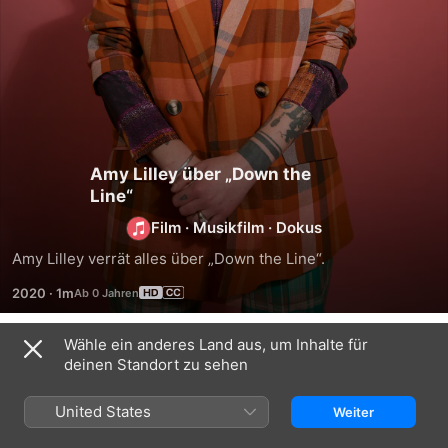
Amy Lilley über „Down the
Line“
Film
·
Musikfilm
·
Dokus
Amy Lilley verrät alles über „Down the Line“.
2020
·
1m
Wähle ein anderes Land aus, um Inhalte für
Trailer
deinen Standort zu sehen
United States
Weiter