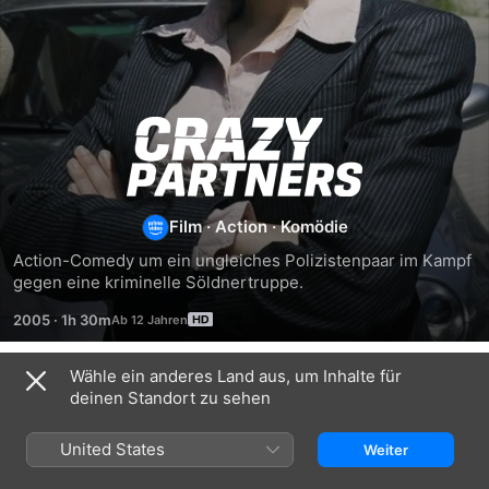
Crazy
Partners
Film
·
Action
·
Komödie
Action-Comedy um ein ungleiches Polizistenpaar im Kampf 
gegen eine kriminelle Söldnertruppe.
2005
·
1h 30m
Wähle ein anderes Land aus, um Inhalte für
Ähnlich
deinen Standort zu sehen
Die
Die
Novaks
Anstalt
zwei
Ultimatum
United States
Weiter
-
Leben
Zurück
meines