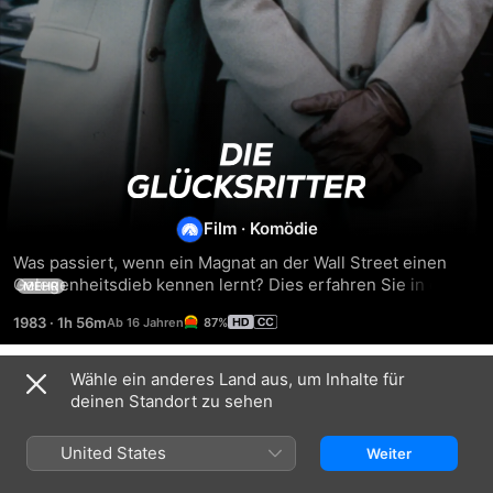
Die
Glücksritter
Film
·
Komödie
Was passiert, wenn ein Magnat an der Wall Street einen 
Gelegenheitsdieb kennen lernt? Dies erfahren Sie in dem 
MEHR
Komödienklassiker, der zwei Hollywood-Superstars – Eddie 
1983
·
1h 56m
87%
Murphy und Jamie Lee Curtis – zum Durchbruch ihrer 
Karriere verholfen hat. Regisseur John Landis erzählt die 
Story eines heruntergekommenen Trickbetrügers, der mit 
Wähle ein anderes Land aus, um Inhalte für
Trailer
einem wohlhabenden Investor (Dan Aykroyd) die Rollen 
deinen Standort zu sehen
tauscht. Mit einer verrückten Wette bringen zwei 
einflussreiche Börsenmakler (Don Ameche und Ralph 
United States
Weiter
Bellamy) das Rad zum Drehen - und schon ist der 
Komödienspaß nicht mehr aufzuhalten!