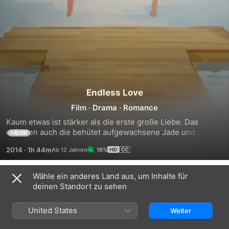
Endless Love
Film
·
Drama
·
Romance
Kaum etwas ist stärker als die erste große Liebe. Das 
erfahren auch die behütet aufgewachsene Jade und der 
MEHR
charismatische David. Aus anfänglicher Zuneigung wird 
2014
·
1h 44m
16%
schnell grenzenlose Leidenschaft. Doch Intrigen und ein 
dunkles Geheimnis aus Davids Vergangenheit stellen das 
Paar auf eine harte Probe. Wird die junge Liebe daran 
Wähle ein anderes Land aus, um Inhalte für
Trailer
scheitern? Superstar Alex Pettyfer (Magic Mike) und 
deinen Standort zu sehen
Gabriella Wilde (Die drei Musketiere) überzeugen in dieser 
wunderschönen und dramatischen Liebesgeschichte, die 
United States
Weiter
auf dem gleichnamigen Erfolgsroman von Scott Spencer 
basiert.