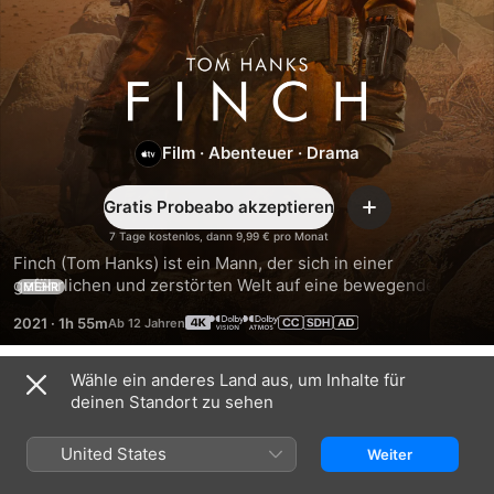
Finch
Film
·
Abenteuer
·
Drama
Gratis Probeabo akzeptieren
Hinzufügen
7 Tage kostenlos, dann 9,99 € pro Monat
Finch (Tom Hanks) ist ein Mann, der sich in einer 
gefährlichen und zerstörten Welt auf eine bewegende 
MEHR
Reise begibt, um ein Zuhause für seine ungewöhnliche 
2021
·
1h 55m
Familie zu finden, die nur aus seinem Hund und einem 
selbstgebauten Roboter besteht.
Wähle ein anderes Land aus, um Inhalte für
Trailer
deinen Standort zu sehen
United States
Weiter