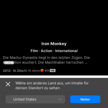
Iron Monkey
Film
·
Action
·
International
Die Machu-Dynastie liegt in den letzten Zügen. Die 
Korruption wuchert. Die Machthaber herrschen 
MEHR
rücksichtslos über das Volk. Es gibt keine Gerechtigkeit 
2013
·
1h 25m
91%
mehr. Yang, der wegen seiner unvergleichlichen Kampfkraft 
Iron Monkey genannt wird, tritt für die Unterdrückten ein 
und nimmt das Gesetz in die eigene Hand. Allein auf sich 
Wähle ein anderes Land aus, um Inhalte für
Trailer
gestellt kämpft er einen gnadenlosen Kampf gegen die 
deinen Standort zu sehen
Übermacht.
United States
Weiter