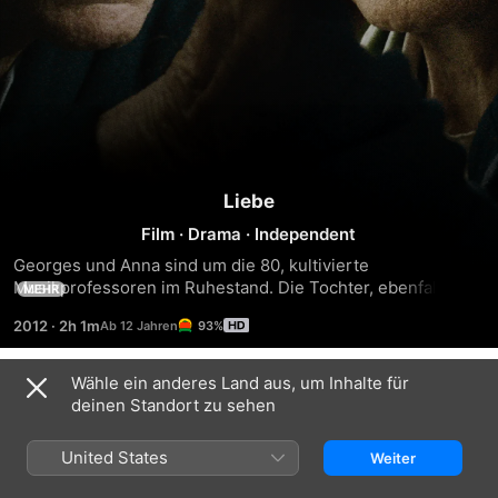
Liebe
Film
·
Drama
·
Independent
Georges und Anna sind um die 80, kultivierte 
Musikprofessoren im Ruhestand. Die Tochter, ebenfalls 
MEHR
Musikerin, lebt mit ihrer Familie im Ausland. Eines Tages 
2012
·
2h 1m
93%
hat Anna einen Anfall - Beginn einer Bewährungsprobe für 
die Liebe der beiden.
Wähle ein anderes Land aus, um Inhalte für
Trailer
deinen Standort zu sehen
United States
Weiter