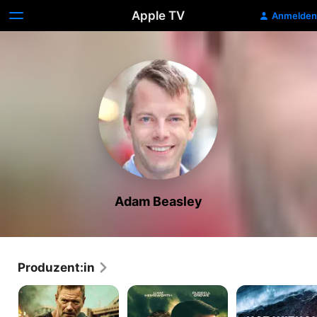
Apple TV
Anmelden
Adam Beasley
Produzent:in
Muzzle
Land
Not
-
of
Without
K-
Bad
Hope