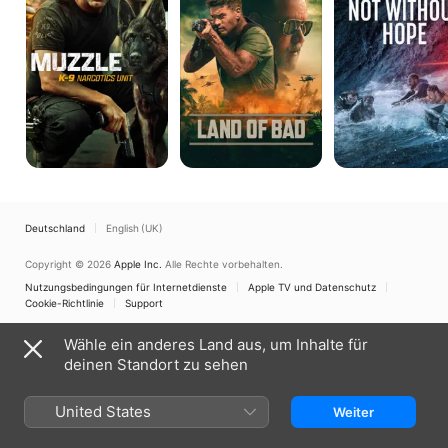
9
Narcotics
Unit
Deutschland
English (UK)
Copyright © 2026
Apple Inc.
Alle Rechte vorbehalten.
Nutzungsbedingungen für Internetdienste
Apple TV und Datenschutz
Cookie-Richtlinie
Support
Wähle ein anderes Land aus, um Inhalte für
deinen Standort zu sehen
United States
Weiter