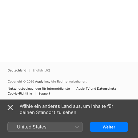
Deutschland
English (UK)
Copyright © 2026
Apple Inc.
Alle Rechte vorbehalten.
Nutzungsbedingungen für Internetdienste
Apple TV und Datenschutz
Cookie-Richtlinie
Support
Wähle ein anderes Land aus, um Inhalte für
deinen Standort zu sehen
United States
Weiter