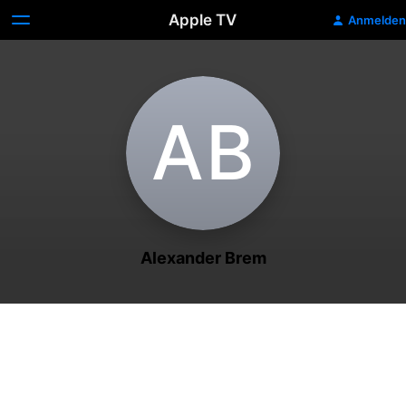
Apple TV
Anmelden
A‌B
Alexander Brem