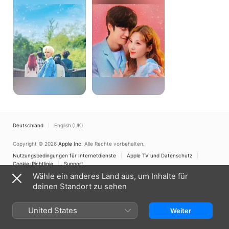
Ferne
ist
der
Frühling
grün
Deutschland
English (UK)
Copyright © 2026
Apple Inc.
Alle Rechte vorbehalten.
Nutzungsbedingungen für Internetdienste
Apple TV und Datenschutz
Cookie-Richtlinie
Support
Wähle ein anderes Land aus, um Inhalte für
deinen Standort zu sehen
United States
Weiter