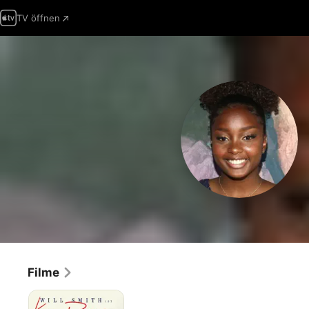
TV öffnen
Filme
King
Richard