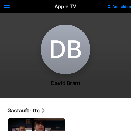
Apple TV
Anmelden
D‌B
David Brant
Gastauftritte