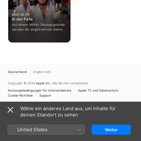
NCIS · S3, F9
In der Falle
Auf einem Militär-Übungsgelände
werden die abgetrennten Beine
einer Frau gefunden. Alle Indizien
deuten darauf hin, dass Tony der
Mörder ist. Das Team findet den
Verdacht absurd.
Deutschland
English (UK)
Copyright © 2026
Apple Inc.
Alle Rechte vorbehalten.
Nutzungsbedingungen für Internetdienste
Apple TV und Datenschutz
Cookie-Richtlinie
Support
Wähle ein anderes Land aus, um Inhalte für
deinen Standort zu sehen
United States
Weiter