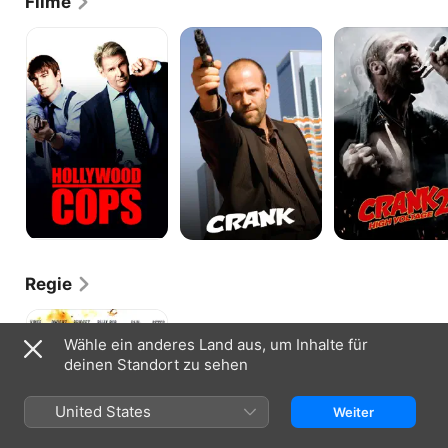
Filme
Hollywood
Crank
Crank
Cops
2:
High
Voltage
Regie
Südlich
des
Wähle ein anderes Land aus, um Inhalte für
Himmels
deinen Standort zu sehen
-
Westlich
der
United States
Weiter
Hölle