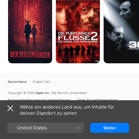
Seelenfänger
purpurnen
-
Flüsse
Tödliche
2
Rivalen
-
Die
Engel
der
Apokalypse
Deutschland
English (UK)
Copyright © 2026
Apple Inc.
Alle Rechte vorbehalten.
Nutzungsbedingungen für Internetdienste
Apple TV und Datenschutz
Cookie-Richtlinie
Support
Wähle ein anderes Land aus, um Inhalte für
deinen Standort zu sehen
United States
Weiter