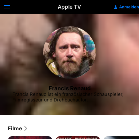
Apple TV
Anmelden
Francis Renaud
Francis Renaud ist ein französischer Schauspieler, 
Filmregisseur und Drehbuchautor.
Filme
Der
Die
36