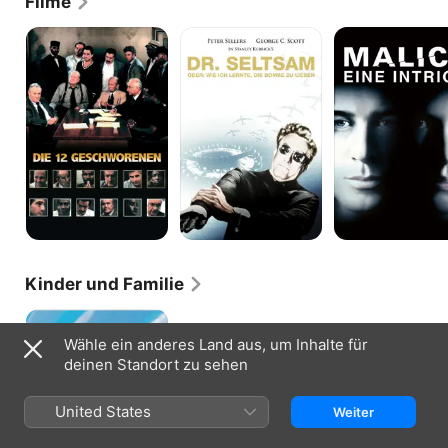
Filme
Die
Dr.
Malice
12
Seltsam
-
Geschworenen
-
Eine
Oder:
Intrige
wie
ich
lernte,
die
Bombe
zu
lieben
Kinder und Familie
Bernard
und
Wähle ein anderes Land aus, um Inhalte für
Bianca
deinen Standort zu sehen
im
Känguruhland
United States
Weiter