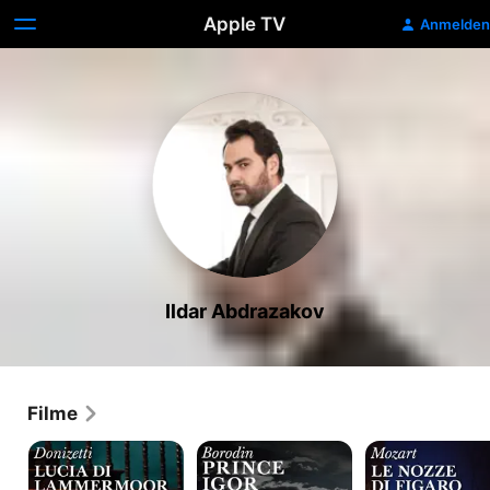
Apple TV
Anmelden
Ildar Abdrazakov
Filme
Lucia
Prince
Le
di
Igor
Nozze
Lammermoor
di