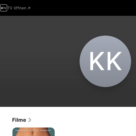
TV öffnen
K‌K
Filme
Larry
Flynt