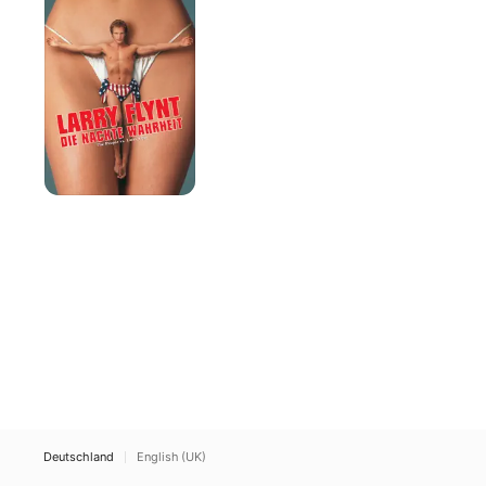
–
Die
nackte
Wahrheit
Deutschland
English (UK)