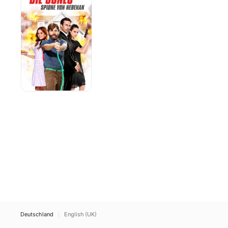
-
Spione
von
nebenan
Deutschland
English (UK)