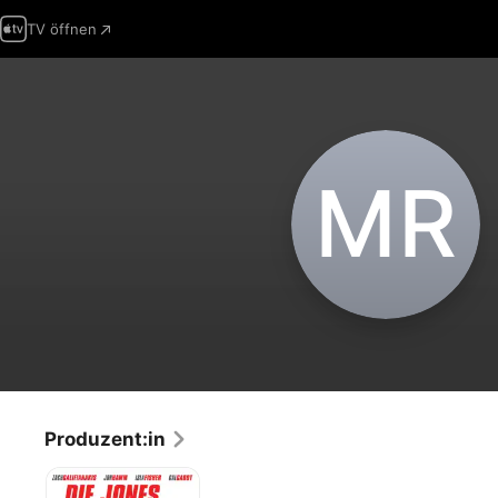
TV öffnen
M‌R
Produzent:in
Die
Jones