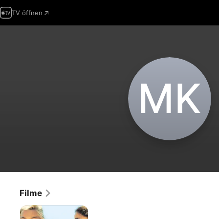
TV öffnen
M‌K
Filme
Little
Girl