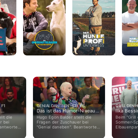
-
unterwegs
Tierhei
Mit
Martin
Rütter
 F1
GENIAL DANEBEN · S13, F6
GRILL DEN H
n
Das ist das Humor-Niveau
Ilka Bessi
 R
von Wigald Boning!
Detlef St
llt die
Hugo Egon Balder stellt die
Beim "Grill
r bei
Fragen der Zuschauer bei
Sommer-Spe
eantwortet
"Genial daneben". Beantwortet
Elbauenpa
lla von
werden diese von Hella von
moderiert 
oning.
Sinnen und Wigald Boning.
wird wirklic