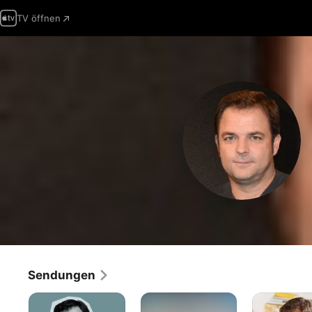
TV öffnen
Sendungen
Der
Martin
Die
Hundeprofi
Rütter
Welpen