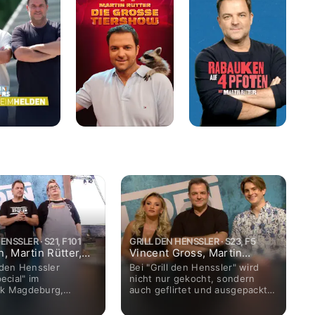
mhelden
-
4
Hu
die
Pfoten
-
grosse
-
Mi
Tiershow
Mit
Ma
Martin
Rü
Rütter
ENSSLER · S21, F101
GRILL DEN HENSSLER · S23, F5
n, Martin Rütter,
Vincent Gross, Martin
eves
Rütter, Evelyn Bur
 den Henssler
Bei "Grill den Henssler" wird
cial" im
nicht nur gekocht, sondern
rk Magdeburg,
auch geflirtet und ausgepackt:
von Laura Wontorra,
Steffen Henssler, Evelyn
h alles gegrillt. Wer
Burdecki, Martin Rütter und