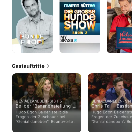
kommen
-
Mit
Martin
Rütter
Gastauftritte
GENIAL DANEBEN · S13, F5
GENIAL DANEBEN · S14,
Bei der "Bananenstellung"
Chris Tall - Bastia
kommt man leicht auf
Pastweka - Martin
Hugo Egon Balder stellt die
Hugo Egon Balder ste
falsche Gedanken
Fragen der Zuschauer bei
Fragen der Zuschaue
"Genial daneben". Beantwortet
"Genial daneben". B
werden diese von Hella von
werden diese von He
Sinnen und Wigald Boning.
Sinnen und Wigald B