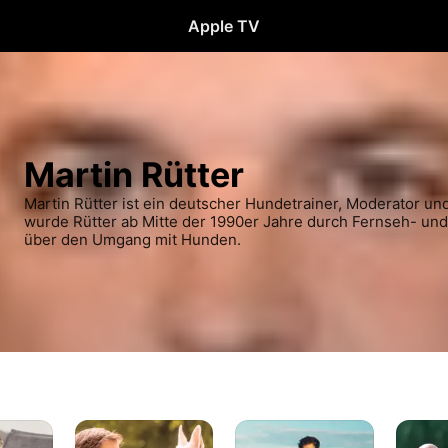
Apple TV
Martin Rütter
Martin Rütter ist ein deutscher Hundetrainer, Moderator un
wurde Rütter ab Mitte der 1990er Jahre durch Fernseh- un
über den Umgang mit Hunden.
Die
Der
Martin
Unvermittelbaren
Hundeprofi
Rütters