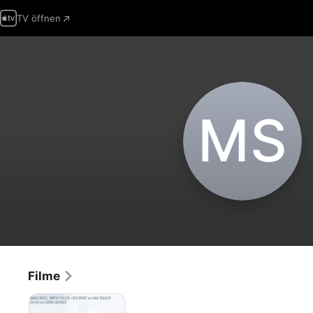
TV öffnen
M‌S
Filme
Nordstrand