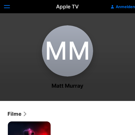
Apple TV
Anmelden
M‌M
Matt Murray
Filme
The
Killgrin:
Es