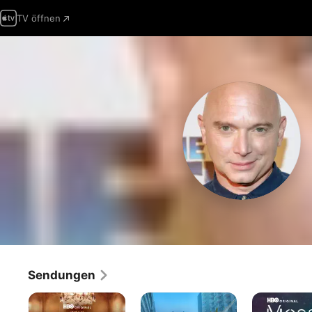
TV öffnen
Sendungen
The
The
Mosaic
Gilded
Tick