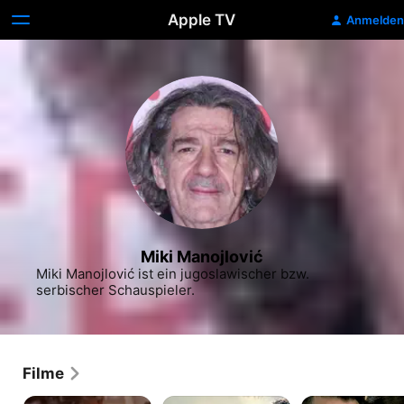
Apple TV
Anmelden
Miki Manojlović
Miki Manojlović ist ein jugoslawischer bzw. 
serbischer Schauspieler.
Filme
Schwarze
Largo
Verlorene