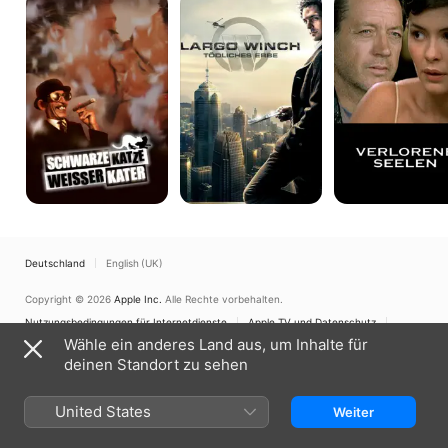
Katze,
Winch
Seelen
weißer
-
Kater
Tödliches
Erbe
Deutschland
English (UK)
Copyright © 2026
Apple Inc.
Alle Rechte vorbehalten.
Nutzungsbedingungen für Internetdienste
Apple TV und Datenschutz
Cookie-Richtlinie
Support
Wähle ein anderes Land aus, um Inhalte für
deinen Standort zu sehen
United States
Weiter