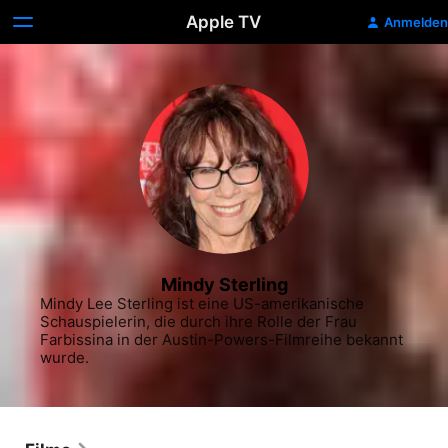
Apple TV
Anmelden
Mindy Sterling
Mindy Lee Sterling ist eine US-amerikanische 
Schauspielerin, die durch ihre Rolle der Frau 
Farbissina in der Austin-Powers-Filmreihe bekannt 
wurde.