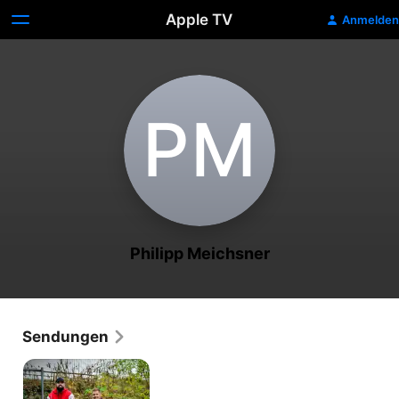
Apple TV
Anmelden
P‌M
Philipp Meichsner
Sendungen
Streetfun