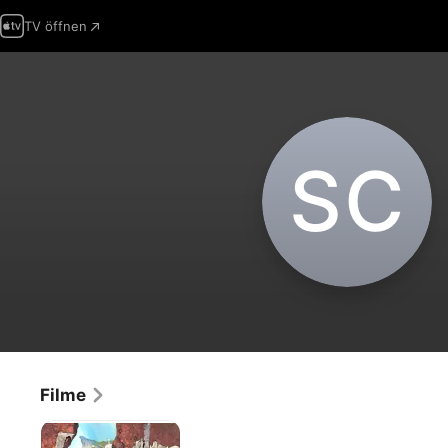
TV öffnen
S‌C
Filme
One
Piece