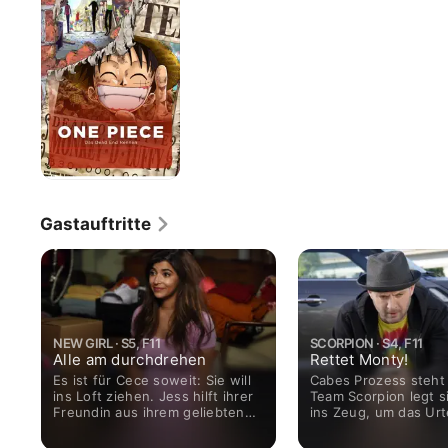
-
Das
Dead
End
Rennen
Gastauftritte
NEW GIRL · S5, F11
SCORPION · S4, F11
Alle am durchdrehen
Rettet Monty!
Es ist für Cece soweit: Sie will
Cabes Prozess steht
ins Loft ziehen. Jess hilft ihrer
Team Scorpion legt s
Freundin aus ihrem geliebten
ins Zeug, um das Urt
Apartment auszuziehen und
Richters positiv zu
muss sich nebenbei auch noch
beeinflussen. Weil di