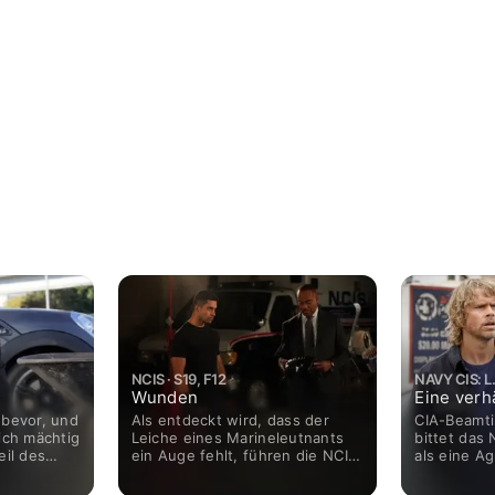
NCIS · S19, F12
NAVY CIS: L.A
Wunden
Eine verh
 bevor, und
Als entdeckt wird, dass der
CIA-Beamti
ich mächtig
Leiche eines Marineleutnants
bittet das
eil des
ein Auge fehlt, führen die NCIS-
als eine Ag
Ermittlungen in die Welt der
sie auf Het
e
Käfigkämpfe.
bringen sol