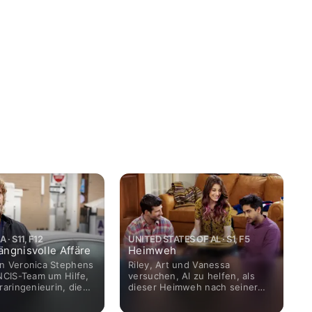
 · S11, F12
UNITED STATES OF AL · S1, F5
ängnisvolle Affäre
Heimweh
n Veronica Stephens
Riley, Art und Vanessa
 NCIS-Team um Hilfe,
versuchen, Al zu helfen, als
raringenieurin, die
dieser Heimweh nach seiner
tys Bitte in die USA
Familie und seinen Traditionen
lte, verschwindet.
bekommt.