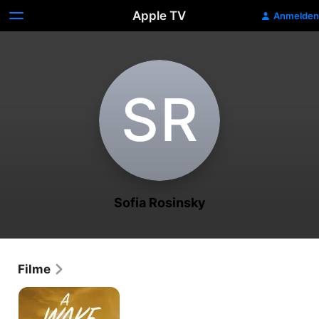
Apple TV
Anmelden
S‌R
Sofia Rosinsky
Filme
A
Wake