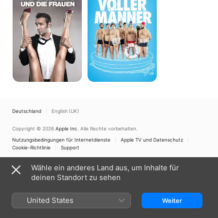
Frauen
Männer
Deutschland
English (UK)
Copyright © 2026
Apple Inc.
Alle Rechte vorbehalten.
Nutzungsbedingungen für Internetdienste
Apple TV und Datenschutz
Cookie-Richtlinie
Support
Wähle ein anderes Land aus, um Inhalte für
deinen Standort zu sehen
United States
Weiter