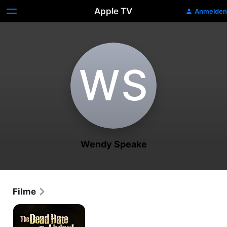
Apple TV
Anmelden
W‌S
Wendy Speake
Filme
The
Dead
Hate