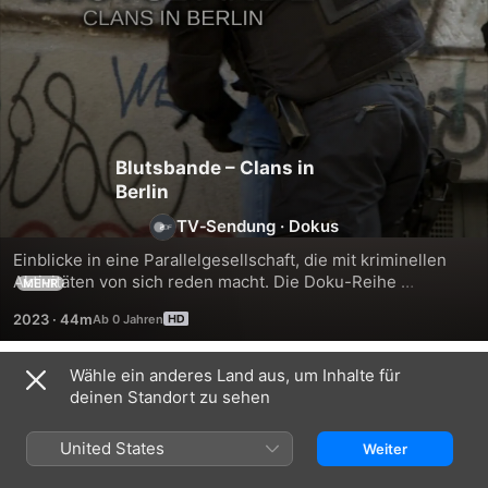
Blutsbande – Clans in
Berlin
TV‑Sendung
·
Dokus
Einblicke in eine Parallelgesellschaft, die mit kriminellen 
Aktivitäten von sich reden macht. Die Doku-Reihe 
MEHR
beleuchtet das Wesen der Clans in Berlin.
2023
·
44m
Wähle ein anderes Land aus, um Inhalte für
Staffel 1
deinen Standort zu sehen
United States
Weiter
FOLGE 1
FOLGE 2