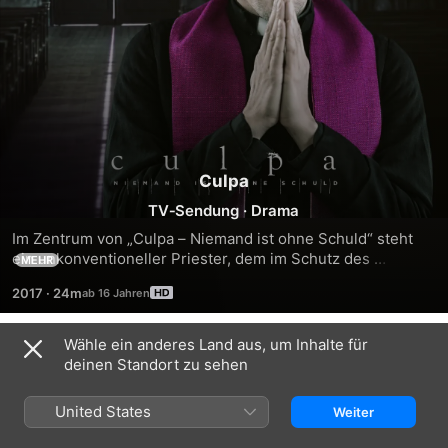
Culpa
TV‑Sendung
·
Drama
Im Zentrum von „Culpa – Niemand ist ohne Schuld“ steht 
ein unkonventioneller Priester, dem im Schutz des 
MEHR
Beichtstuhls Verbrechen anvertraut werden. Das 
2017
·
24m
Beichtgeheimnis verbietet ihm allerdings zur Polizei zu 
gehen, selbst wenn es um Mord geht.
Wähle ein anderes Land aus, um Inhalte für
Staffel 1
deinen Standort zu sehen
United States
Weiter
FOLGE 1
FOLGE 2