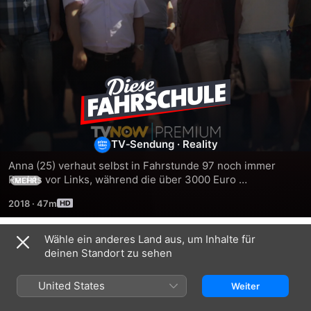
Diese
Fahrschule
TV‑Sendung
·
Reality
Anna (25) verhaut selbst in Fahrstunde 97 noch immer 
Rechts vor Links, während die über 3000 Euro 
MEHR
Fahrstunden-Schulden die alleinerziehende Mama langsam 
2018
·
47m
verzweifeln lassen. Maik (27) kämpft mit Fahrschul-
Hypnose gegen seine Prüfungsangst.
Wähle ein anderes Land aus, um Inhalte für
Staffel 1
deinen Standort zu sehen
United States
Weiter
FOLGE 1