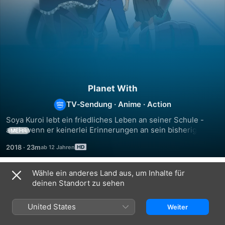
Planet With
TV‑Sendung
·
Anime
·
Action
Soya Kuroi lebt ein friedliches Leben an seiner Schule - 
auch wenn er keinerlei Erinnerungen an sein bisherigen 
MEHR
Leben hat. Doch eines Tages wird seine Stadt von den 
2018
·
23m
seltsamen Nebula angegriffen. Zusammen mit dem 
katzenartigen Sensei und der Gothic Lolita Ginko stürzt 
Soya sich in den Kampf ... um auf Seite der Nebula gegen 
Wähle ein anderes Land aus, um Inhalte für
Staffel 1
die Beschützer der Stadt zu kämpfen! Wieso kämpft Soya 
deinen Standort zu sehen
und was ist das...
United States
Weiter
FOLGE 1
FOLGE 2