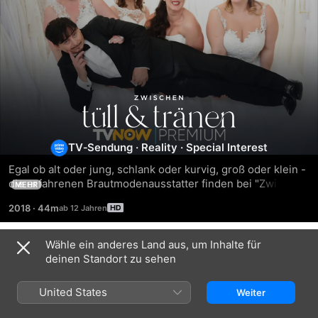
Zwischen
Tüll
TV‑Sendung
·
Reality
·
Special Interest
Egal ob alt oder jung, schlank oder kurvig, groß oder klein - 
und
die erfahrenen Brautmodenausstatter finden bei "Zwischen 
MEHR
Tüll und Tränen" für jeden Typ Frau die perfekte Robe.
Tränen
2018
·
44m
Wähle ein anderes Land aus, um Inhalte für
Episodes
deinen Standort zu sehen
United States
Weiter