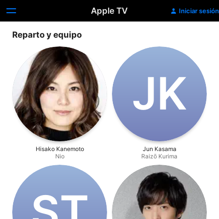
Apple TV
Iniciar sesión
Reparto y equipo
J‌K
Hisako Kanemoto
Jun Kasama
Nio
Raizō Kurima
S‌T