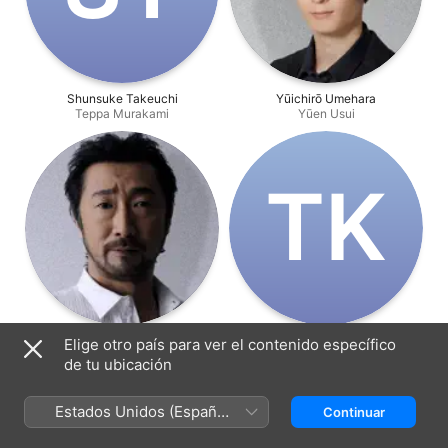
Shunsuke Takeuchi
Yūichirō Umehara
Teppa Murakami
Yūen Usui
T‌K
Akio Ōtsuka
Takehito Koyasu
Elige otro país para ver el contenido específico
Gerald Kanō
Jinkurō Isarizawa
de tu ubicación
Estados Unidos (Español
Continuar
México)