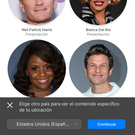
Neil Patrick Harris
Bianca Del Rio
Presentación
Presentación
Haneefah Wood
David Burtka
Elige otro país para ver el contenido específico
Presentación
Producción
de tu ubicación
Estados Unidos (Español
Continuar
México)