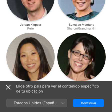
Jordan Klepper
Sumalee Montano
Pete
Sharon/Grandma Nin
Michaela Dietz
Lara Jill Miller
Elige otro país para ver el contenido específico
Darryl
Libby
de tu ubicación
Estados Unidos (Español
Continuar
México)