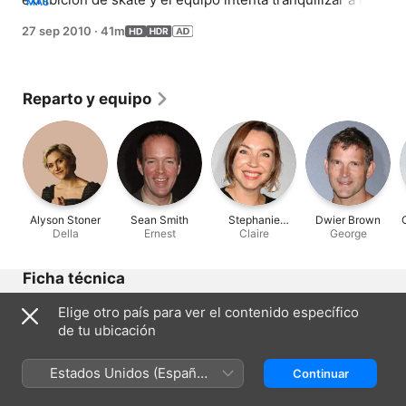
MÁS
padres, que ya están lidiando con la enfermedad 
27 sep 2010
·
41m
terminal de su hijo. Entretanto, House intenta apaciguar 
a un padre anciano y a su hijo.
Reparto y equipo
Alyson Stoner
Sean Smith
Stephanie
Dwier Brown
Della
Ernest
Courtney
Claire
George
Ficha técnica
Lanzamiento
Elige otro país para ver el contenido específico
2010
de tu ubicación
Duración
41 min
Estados Unidos (Español
Continuar
México)
Región de origen