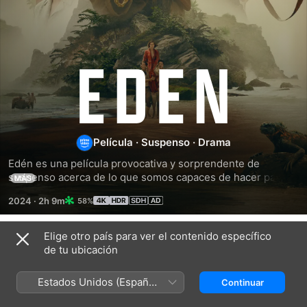
Edén
Película
·
Suspenso
·
Drama
Edén es una película provocativa y sorprendente de 
suspenso acerca de lo que somos capaces de hacer para 
MÁS
conseguir la felicidad. Basada en dos versiones de una 
2024
·
2h 9m
58%
misma historia verdadera, Edén explora uno de los 
misterios más cautivadores y antiguos sin resolver de la 
historia, en el cual, de un grupo de ocho personas que viajó 
Elige otro país para ver el contenido específico
Títulos relacionados
a una isla remota en las Galápagos, sobrevivió menos de la 
de tu ubicación
mitad.
El
¡Ayuda!
Miedo
gran
en
Estados Unidos (Español
Continuar
guerrero
el
México)
Pacífico