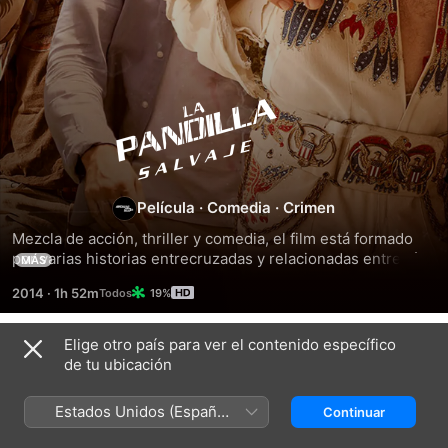
La
pandilla
salvaje
Película
·
Comedia
·
Crimen
Mezcla de acción, thriller y comedia, el film está formado 
por varias historias entrecruzadas y relacionadas entre sí 
MÁS
por los artículos de una tienda de empeño de un pequeño 
2014
·
1h 52m
19%
pueblo, y cuyo hilo conductor es un hombre que busca a su 
mujer secuestrada.
Elige otro país para ver el contenido específico
Títulos relacionados
de tu ubicación
Bad
El
El
Monkey:
gran
misterio
Estados Unidos (Español
Continuar
negocios
Lebowski
de
México)
turbios
Silver