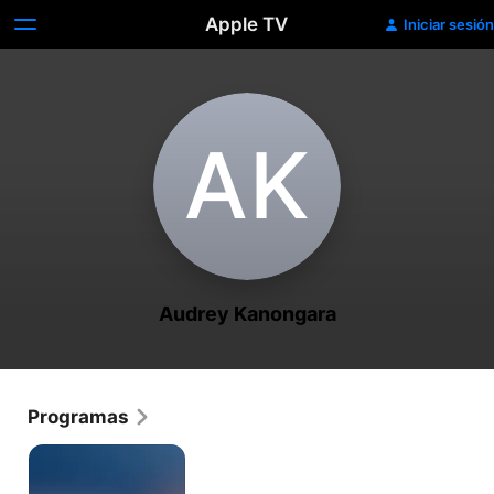
Apple TV
Iniciar sesión
A‌K
Audrey Kanongara
Programas
The
Challenge
Australia