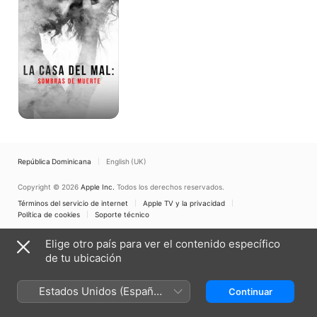
mal:
sombras
de
muerte
República Dominicana
English (UK)
Copyright © 2026
Apple Inc.
Todos los derechos reservados.
Términos del servicio de internet
Apple TV y la privacidad
Política de cookies
Soporte técnico
Elige otro país para ver el contenido específico
de tu ubicación
Estados Unidos (Español
Continuar
México)