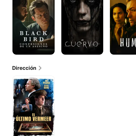
confesiones
de
un
asesino
Dirección
El
Último
Vermeer