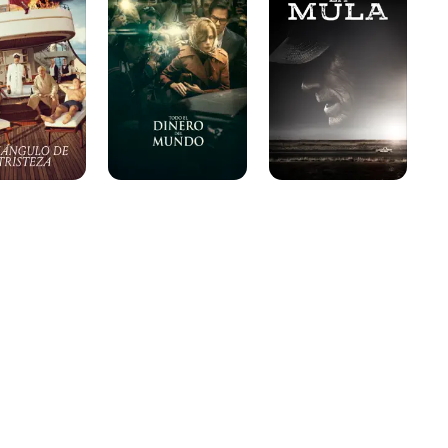
dinero
del
mundo