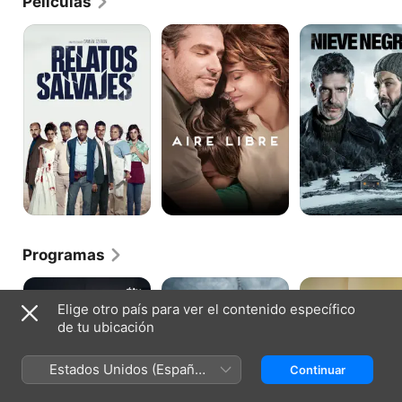
Películas
Relatos
Aire
Nieve
Salvajes
libre
negra
Programas
Las
El
Todos
Azules
Hipnotizador
Mienten
Elige otro país para ver el contenido específico
de tu ubicación
Estados Unidos (Español
Continuar
México)